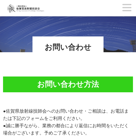
内
容
を
ス
キ
お問い合わせ
ッ
プ
お問い合わせ方法
●佐賀県放射線技師会へのお問い合わせ・ご相談は、お電話ま
たは下記のフォームをご利用ください。
●誠に勝手ながら、業務の都合により返信にお時間をいただく
場合がございます。予めご了承ください。