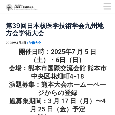
内
Post
容
navigation
第39回日本核医学技術学会九州地
を
方会学術大会
ス
キ
2025年4月2日
/
学術大会
ッ
開催日時：2025年7 ⽉ 5 ⽇
プ
（⼟）・6⽇（⽇）
会場：熊本市国際交流会館 熊本市
中央区花畑町4−18
演題募集：熊本⼤会ホームーペー
ジからの登録
題募集期間：3 ⽉ 17 ⽇（⽉）〜4
⽉ 25 ⽇（⾦）予定