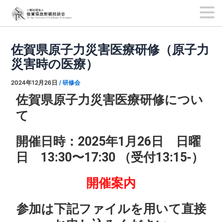
内
Post
容
navigation
佐賀県原子力災害医療研修（原子力
を
災害時の医療）
ス
キ
2024年12月26日
/
研修会
ッ
佐賀県原子力災害医療研修につい
プ
て
開催日時：2025年1月26日 日曜
日 13:30〜17:30 （受付13:15-）
開催案内
参加は下記ファイルを用いて直接